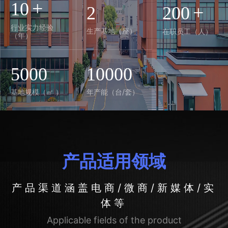
+
10
+
2
200
行业实力经验
生产基地（座）
在职员工（人）
（年）
5000
10000
基地规模（㎡ ）
年产能（台/套）
产品适用领域
产品渠道涵盖电商/微商/新媒体/实
体等
Applicable fields of the product